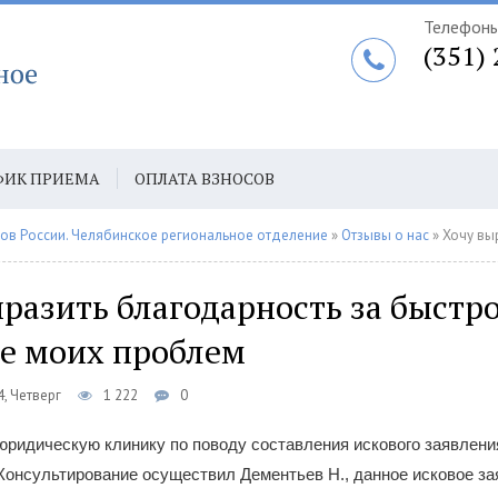
Телефоны
(351)
ФИК ПРИЕМА
ОПЛАТА ВЗНОСОВ
АТА ЕЖЕГОДНЫХ ВЗНОСОВ ПО СБП
ов России. Челябинское региональное отделение
»
Отзывы о нас
» Хочу выразить благода
разить благодарность за быстр
е моих проблем
, Четверг
1 222
0
юридическую клинику по поводу составления искового заявлени
Консультирование осуществил Дементьев Н., данное исковое з