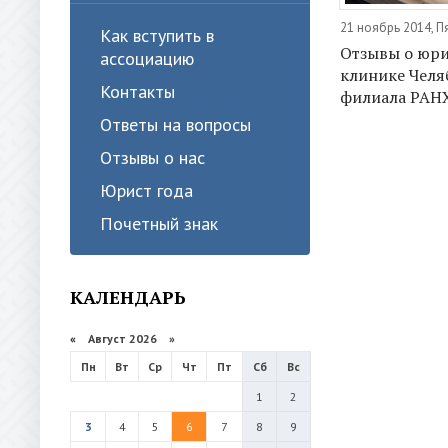
21 ноябрь 2014, П
Как вступить в
Отзывы о юр
ассоциацию
клинике Челя
Контакты
филиала РАНХ
Ответы на вопросы
Отзывы о нас
Юрист года
Почетный знак
КАЛЕНДАРЬ
«
Август 2026 »
Пн
Вт
Ср
Чт
Пт
Сб
Вс
1
2
3
4
5
6
7
8
9