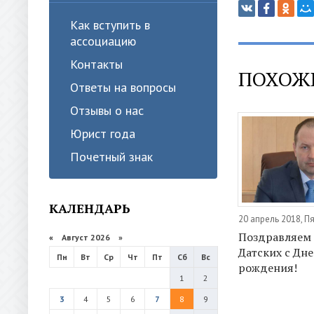
Как вступить в
ассоциацию
Контакты
ПОХОЖ
Ответы на вопросы
Отзывы о нас
Юрист года
Почетный знак
КАЛЕНДАРЬ
20 апрель 2018, П
Поздравляем 
«
Август 2026 »
Датских с Дн
Пн
Вт
Ср
Чт
Пт
Сб
Вс
рождения!
1
2
3
4
5
6
7
8
9