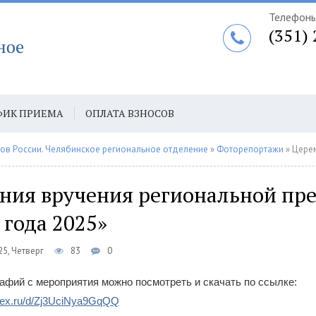
Телефоны
(351)
ФИК ПРИЕМА
ОПЛАТА ВЗНОСОВ
АТА ЕЖЕГОДНЫХ ВЗНОСОВ ПО СБП
ов России. Челябинское региональное отделение
»
Фоторепортажи
» Церемония вручени
ния вручения региональной пр
года 2025»
5, Четверг
83
0
фий с мероприятия можно посмотреть и скачать по ссылке:
ndex.ru/d/Zj3UciNya9GqQQ