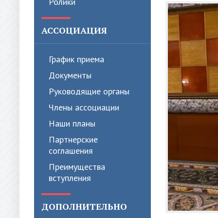
Ролики
АССОЦИАЦИЯ
График приема
Документы
Руководящие органы
Члены ассоциации
Наши планы
Партнерские
соглашения
Преимущества
вступления
ДОПОЛНИТЕЛЬНО