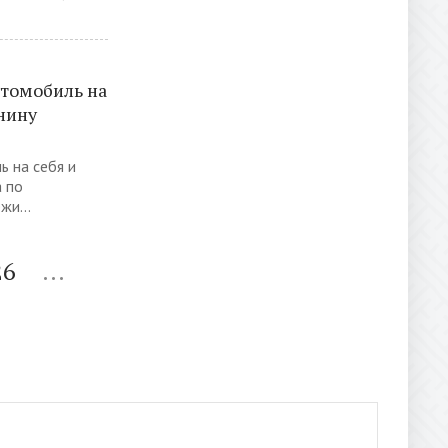
втомобиль на
анину
ь на себя и
а по
жи...
26
...