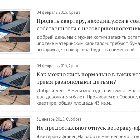
04 февраль 2015, Среда
Продать квартиру, находящуюся в со
собственности с несовершеннолетни
добрый день. мы с мужем хотим загасить остат
ипотеке материнским капиталом. требуют бума
нотариуса, что квартира будет в совместной...
04 февраль 2015, Среда
Как можно жить нормально в таких ус
тремя разнополыми детьми?
Добрый день. У меня многодетная семья - маль
две девочки 5 и 6 лет. Проживаем в г.Озерске, в
квартире, общая площадь 43 кв.м....
31 январь 2015, Суббота
Не предоставляют отпуск ветерану-а
Я ветеран афганец.На работе мне непредостов