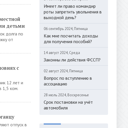
Имеет ли право командир
роты запретить увольнения в
выходной день?
вместной
ми детьми
06 сентябрь 2024, Пятница
ок долга по
Как мне посчитать доходы
жку от
для получения пособий?
14 август 2024, Среда
Законны ли действия ФССП?
ловиях с
02 август 2024, Пятница
Вопрос по вступлению в
чик 12 лет и
ассоциацию
 1,5 ком.
28 июль 2024, Воскресенье
Срок постановки на учёт
автомобиля
фганцу
ляют отпуск в